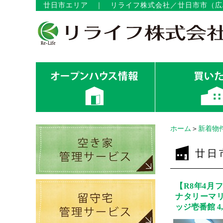
廿日市エリア
｜
リライフ株式会社／廿日市市（広
ホーム
＞
新着物
廿日
【R8年4月
ナタリーマ
ッジ壱番館 4,